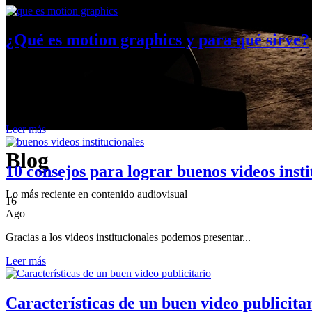
¿Qué es motion graphics y para qué sirve?
18
Ago
Motion graphics es el término que se...
Leer más
Blog
10 consejos para lograr buenos videos insti
Lo más reciente en contenido audiovisual
16
Ago
Gracias a los videos institucionales podemos presentar...
Leer más
Características de un buen video publicita