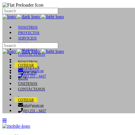
NOSOTROS
PROYECTOS
SERVICIOS
BLOG
ÚNETENOS
CONTÁCTANOS
NOSOTROS
COTIZAR
PROYECTOS
info@geotv.pe
SERVICIOS
(01) 251 – 6437
BLOG
ÚNETENOS
CONTÁCTANOS
COTIZAR
info@geotv.pe
(01) 251 – 6437