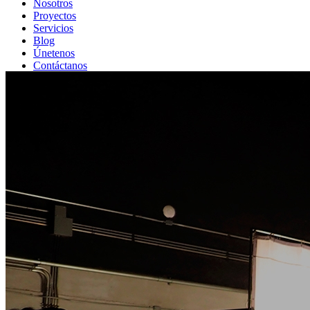
Nosotros
Proyectos
Servicios
Blog
Únetenos
Contáctanos
Cotizar
info@geotv.pe
(01) 251 – 6437