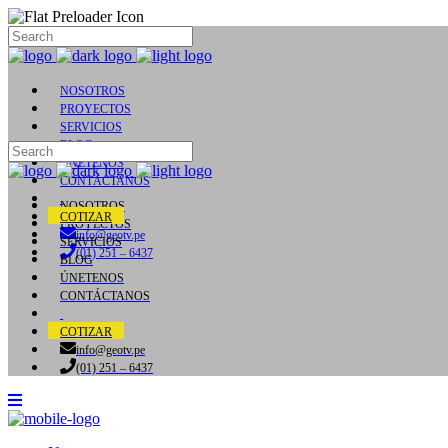
NOSOTROS
PROYECTOS
SERVICIOS
BLOG
ÚNETENOS
CONTÁCTANOS
NOSOTROS
COTIZAR
PROYECTOS
info@geotv.pe
SERVICIOS
(01) 251 – 6437
BLOG
ÚNETENOS
CONTÁCTANOS
COTIZAR
info@geotv.pe
(01) 251 – 6437